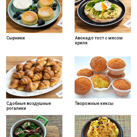
Сырники
Авокадо тост с мясом
криля
Cдобные воздушные
Творожные кексы
рогалики