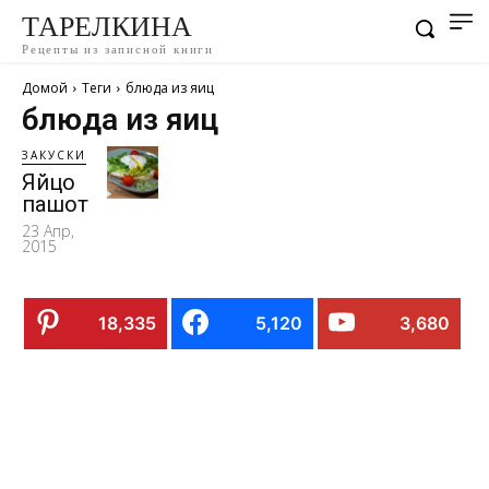
ТАРЕЛКИНА
Рецепты из записной книги
Домой
Теги
блюда из яиц
блюда из яиц
ЗАКУСКИ
Яйцо
пашот
23 Апр,
2015
18,335
5,120
3,680