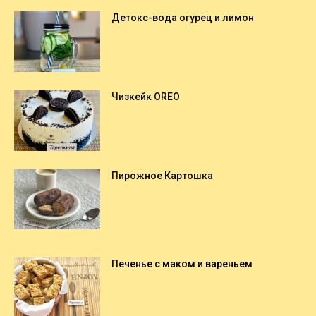
Детокс-вода огурец и лимон
Чизкейк OREO
Пирожное Картошка
Печенье с маком и вареньем