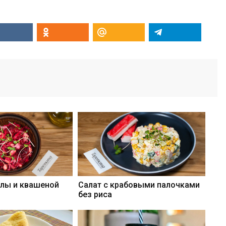
клы и квашеной
Салат с крабовыми палочками
без риса