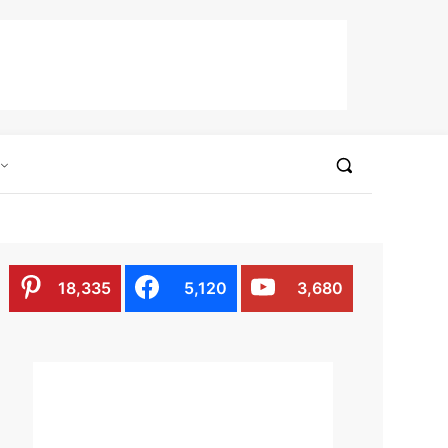
18,335
5,120
3,680