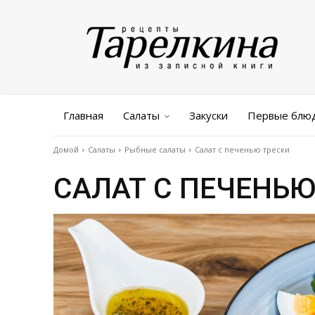
Главная
Салаты
Закуски
Первые блю
Домой
Салаты
Рыбные салаты
Салат с печенью трески
САЛАТ С ПЕЧЕНЬЮ