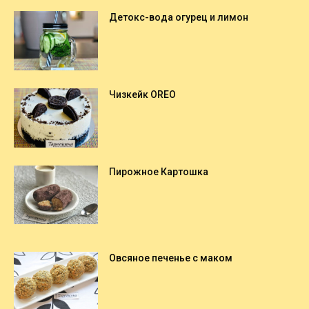
Детокс-вода огурец и лимон
Чизкейк OREO
Пирожное Картошка
Овсяное печенье с маком