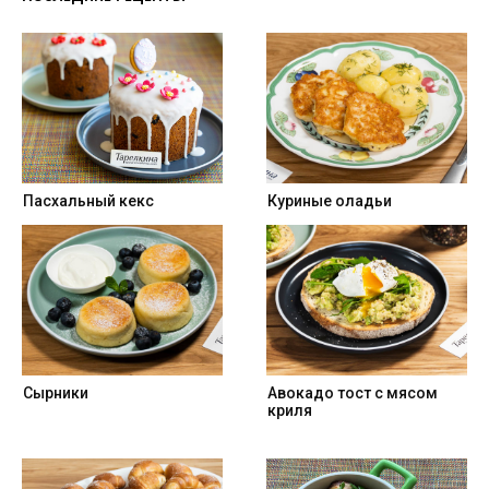
Пасхальный кекс
Куриные оладьи
Сырники
Авокадо тост с мясом
криля