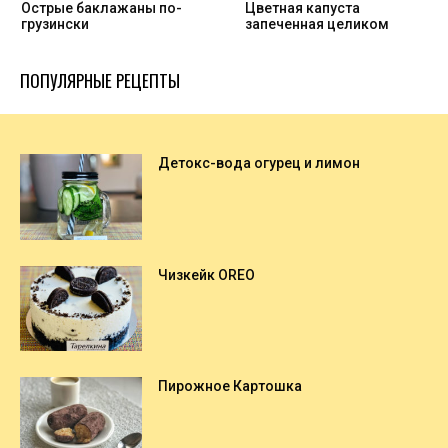
Острые баклажаны по-
Цветная капуста
грузински
запеченная целиком
ПОПУЛЯРНЫЕ РЕЦЕПТЫ
Детокс-вода огурец и лимон
Чизкейк OREO
Пирожное Картошка