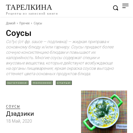
ТАРЕЛКИНА
Рецепты из записной книги
Домой
Прочее
Соусы
Соусы
Со?ус (от фр. sauce — подливка) — жидкая приправа к
основному блюду и/или гарниру. Соусы придают более
сочную консистенцию блюдам и повышают их
калорийность. Многие соусы содержат специи и
вкусовые вещества, которые действуют возбуждающе
на органы пищеварения; яркая окраска соусов выгодно
оттеняет цвета основных продуктов блюда.
ЗАГОТОВКИ
ПОЛЕЗНОЕ
СТАТЬИ
СОУСЫ
Дзадзики
18 Май, 2020