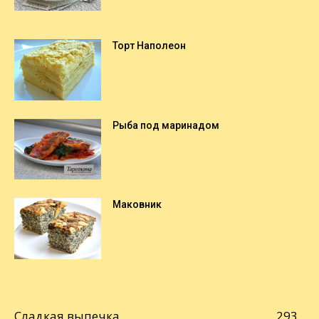
Торт Наполеон
Рыба под маринадом
Маковник
Сладкая выпечка
293