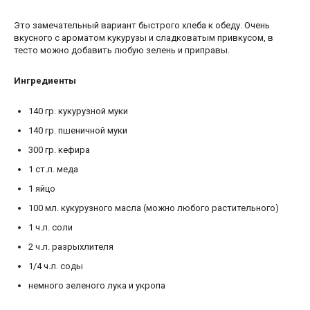
Это замечательный вариант быстрого хлеба к обеду. Очень
вкусного с ароматом кукурузы и сладковатым привкусом, в
тесто можно добавить любую зелень и приправы.
Ингредиенты
140
гр.
кукурузной муки
140
гр.
пшеничной муки
300
гр.
кефира
1
ст.л.
меда
1
яйцо
100
мл.
кукурузного масла
(можно любого растительного)
1
ч.л.
соли
2
ч.л.
разрыхлителя
1/4
ч.л.
соды
немного зеленого лука и укропа