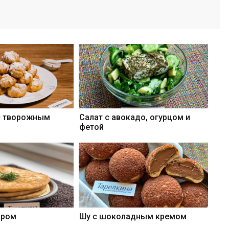
с творожным
Салат с авокадо, огурцом и
фетой
ыром
Шу с шоколадным кремом