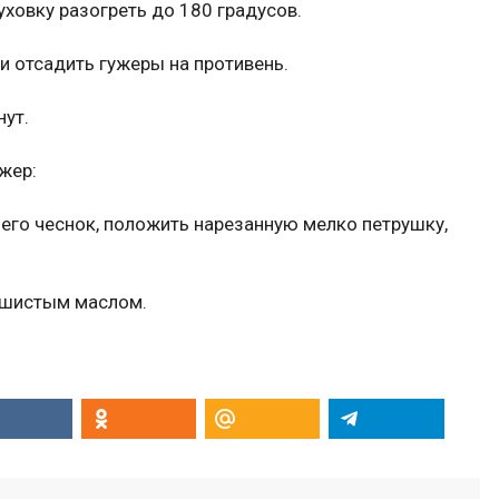
уховку разогреть до 180 градусов.
и отсадить гужеры на противень.
нут.
жер:
него чеснок, положить нарезанную мелко петрушку,
душистым маслом.