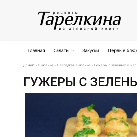
Главная
Салаты
Закуски
Первые блю
Домой
Выпечка
Несладкая выпечка
Гужеры с зеленью и че
ГУЖЕРЫ С ЗЕЛЕН