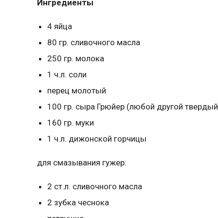
Ингредиенты
4
яйца
80
гр.
сливочного масла
250
гр.
молока
1
ч.л.
соли
перец молотый
100
гр.
сыра Грюйер
(любой другой твердый
160
гр.
муки
1
ч.л.
дижонской горчицы
для смазывания гужер:
2
ст.л.
сливочного масла
2
зубка
чеснока