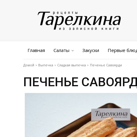
Главная
Салаты
Закуски
Первые блю
Домой
Выпечка
Сладкая выпечка
Печенье Савоярди
ПЕЧЕНЬЕ САВОЯР