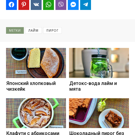
МЕТКИ
ЛАЙМ
ПИРОГ
Японский хлопковый
Детокс-вода лайм и
чизкейк
мята
Клафути с абрикосами
Шоколадный пирог без