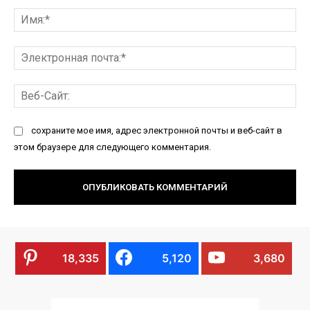
Комментарий:
Им
Эл
по
Ве
Са
сохраните мое имя, адрес электронной почты и веб-сайт в
этом браузере для следующего комментария.
18,335
5,120
3,680