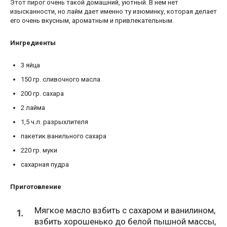
Этот пирог очень такой домашний, уютный. В нем нет
изысканности, но лайм дает именно ту изюминку, которая делает
его очень вкусным, ароматным и привлекательным.
Ингредиенты
3
яйца
150
гр.
сливочного масла
200
гр.
сахара
2
лайма
1,5
ч.л.
разрыхлителя
пакетик
ванильного сахара
220
гр.
муки
сахарная пудра
Приготовление
Мягкое масло взбить с сахаром и ванилином,
1.
взбить хорошенько до белой пышной массы,