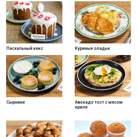
Пасхальный кекс
Куриные оладьи
Сырники
Авокадо тост с мясом
криля