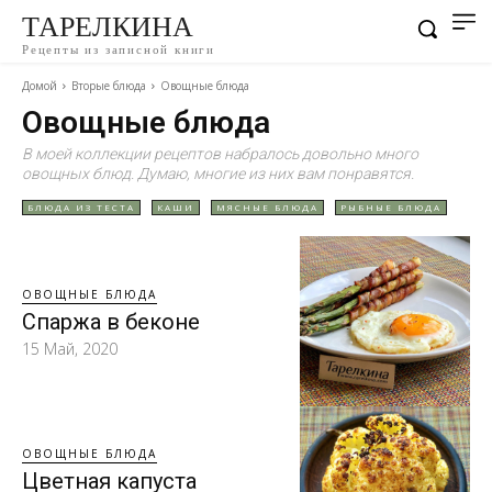
ТАРЕЛКИНА
Рецепты из записной книги
Домой
Вторые блюда
Овощные блюда
Овощные блюда
В моей коллекции рецептов набралось довольно много
овощных блюд. Думаю, многие из них вам понравятся.
БЛЮДА ИЗ ТЕСТА
КАШИ
МЯСНЫЕ БЛЮДА
РЫБНЫЕ БЛЮДА
ОВОЩНЫЕ БЛЮДА
Спаржа в беконе
15 Май, 2020
ОВОЩНЫЕ БЛЮДА
Цветная капуста