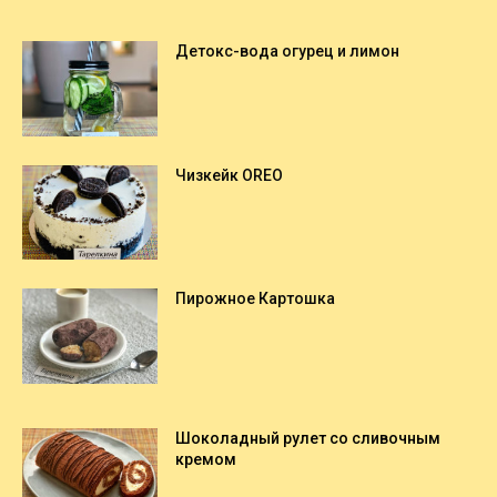
Детокс-вода огурец и лимон
Чизкейк OREO
Пирожное Картошка
Шоколадный рулет со сливочным
кремом