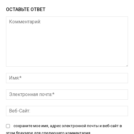
ОСТАВЬТЕ ОТВЕТ
Комментарий:
Им
Эл
по
Ве
Са
сохраните мое имя, адрес электронной почты и веб-сайт в
этом браузере для следующего комментария.