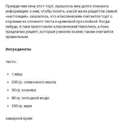
Прежде чем печь этот торт, пришлось мне долго поискать
информацию о нем, чтобы понять, какой же из рецептов самый
«настоящий», оказалось, что классическим считается торт с
коржами из слоеного теста и кремовой прослойкой. Когда-
нибудь, я таки приготовлю классический Наполеон, а пока
предлагаю рецепт, который у многих хозяек также считается
правильным.
Ингредиенты
тесто:
1
яйцо
200
гр.
сливочного масла
50
гр.
коньяка
80
гр.
холодной воды
350
гр.
муки
заварной крем: