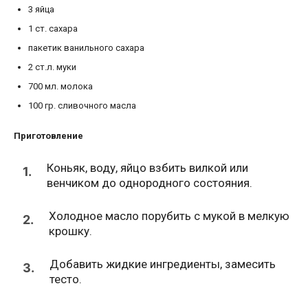
3
яйца
1
ст.
сахара
пакетик
ванильного сахара
2
ст.л.
муки
700
мл.
молока
100
гр.
сливочного масла
Приготовление
Коньяк, воду, яйцо взбить вилкой или
1.
венчиком до однородного состояния.
Холодное масло порубить с мукой в мелкую
2.
крошку.
Добавить жидкие ингредиенты, замесить
3.
тесто.