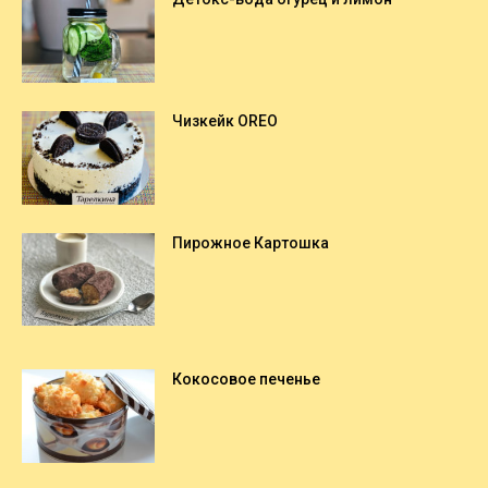
Чизкейк OREO
Пирожное Картошка
Кокосовое печенье